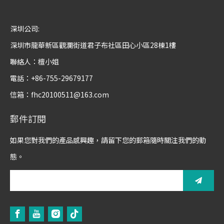
深圳公司:
深圳市龍華新區觀瀾街道君子布社區田心小區28棟1樓
聯絡人：檀小姐
電話：+86-755-29679177
信箱：
fhc20100511@163.com
郵件訂閱
如果您對我們的產品感興趣，請留下您的郵箱隨時關注我們的動
態。