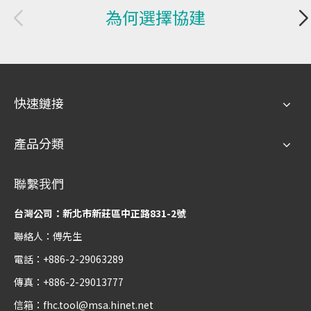
為何選擇協建
快速鏈接
產品分類
聯繫我們
台灣公司：新北市新莊區中正路831-2號
聯絡人：傅先生
電話：+886-2-29063289
傳真：+886-2-29013777
信箱：
fhc.tool@msa.hinet.net