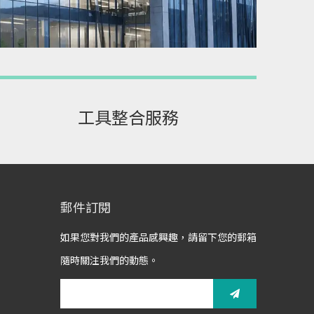
工具整合服務
郵件訂閱
如果您對我們的產品感興趣，請留下您的郵箱
隨時關注我們的動態。