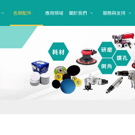
各類配件
應用領域
關於我們
服務與支持