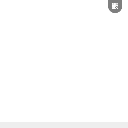
ID:0229