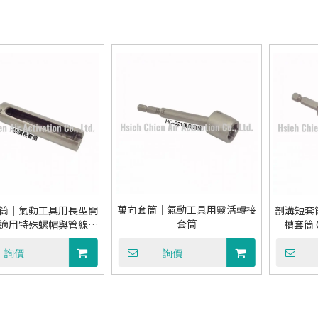
萬向套筒｜氣動工具用靈活轉接
筒｜氣動工具用長型開
剖溝短套
套筒
適用特殊螺帽與管線避
槽套筒 
位拆裝
詢價
詢價