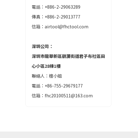
電話：+886-2-29063289
傳真：+886-2-29013777
信箱：
airtool@fhctool.com
深圳公司：
深圳市龍華新區觀瀾街道君子布社區田
心小區28棟1樓
聯絡人：檀小姐
電話：+86-755-29679177
信箱：
fhc20100511@163.com