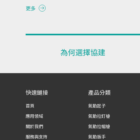
更多
為何選擇協建
快速鏈接
產品分類
首頁
氣動起子
應用領域
氣動拉釘槍
關於我們
氣動拉帽槍
服務與支持
氣動扳手