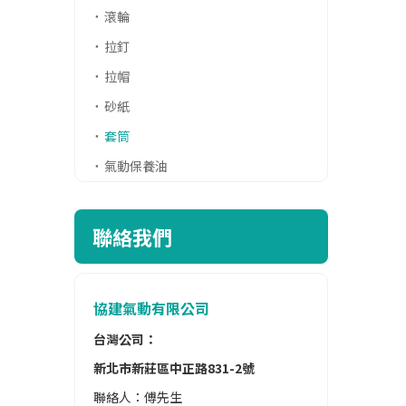
滾輪
拉釘
拉帽
砂紙
套筒
氣動保養油
聯絡我們
協建氣動有限公司
台灣公司：
新北市新莊區中正路831-2號
聯絡人：傅先生