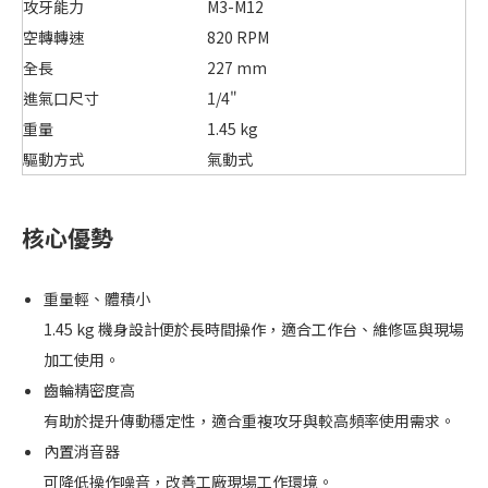
攻牙能力
M3-M12
空轉轉速
820 RPM
全長
227 mm
進氣口尺寸
1/4"
重量
1.45 kg
驅動方式
氣動式
核心優勢
重量輕、體積小
1.45 kg 機身設計便於長時間操作，適合工作台、維修區與現場
加工使用。
齒輪精密度高
有助於提升傳動穩定性，適合重複攻牙與較高頻率使用需求。
內置消音器
可降低操作噪音，改善工廠現場工作環境。