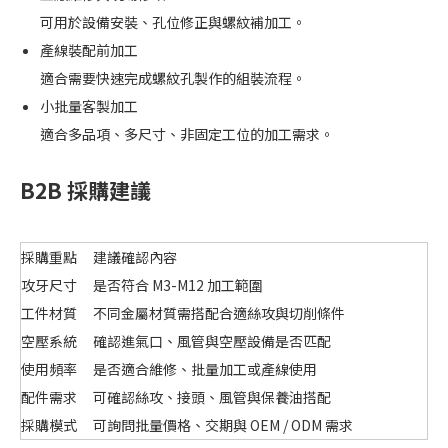
可用於設備安裝、孔位修正與螺紋補加工。
產線裝配前加工
適合需要快速完成螺紋孔製作的組裝流程。
小批量客製加工
適合多品項、多尺寸、非固定工位的加工需求。
B2B 採購建議
採購重點
建議確認內容
攻牙尺寸
是否符合 M3-M12 加工範圍
工件材質
不同金屬材質需搭配合適絲攻與切削條件
空壓系統
確認進氣口、風管與空壓設備是否匹配
使用頻率
是否適合維修、批量加工或產線使用
配件需求
可確認絲攻、接頭、風管與保養油搭配
採購模式
可詢問批量價格、交期與 OEM / ODM 需求