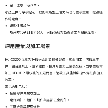
單手或雙手操作皆可
小型工件可單手控制，遇到較高加工阻力時也可雙手重壓，提高操
作穩定度。
過載保護設計
攻牙時若遇到阻力過大，可降低絲攻斷裂與工件損傷風險。
適用產業與加工場景
HC-CS200 氣動攻牙機適合用於機械製造、五金加工、汽機車零
件、鋁合金加工、設備維修、模具修整與工業裝配線。對需要經常
加工 M3-M12 螺紋孔的工廠而言，這款工具能兼顧操作彈性與加工
效率。
常見應用包括：
金屬零件內螺紋加工
適合鋼件、鋁件、銅件與各類五金配件。
工廠維修與現場修改